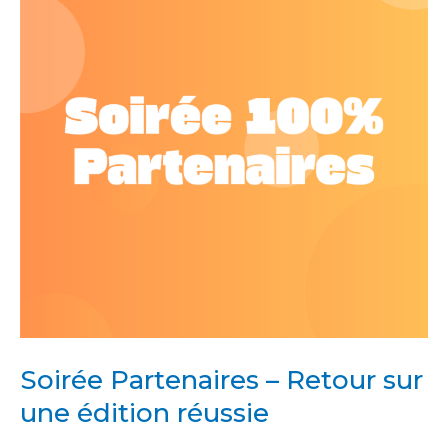
Retour
sur
une
édition
réussie
Soirée Partenaires – Retour sur
une édition réussie