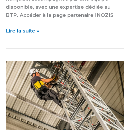
disponible, avec une expertise dédiée au
BTP. Accéder à la page partenaire INOZIS
Lire la suite »
Formation
Apave
–
Encadrer
les
risques
du
travail
en