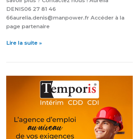
savoir plus ? Contactez nous ! Aurelia
DENIS06 27 81 46
66aurelia.denis@manpower.fr Accéder à la
page partenaire
Lire la suite »
Temporis
Fréjus
–
L’emploi
sur
mesure
pour