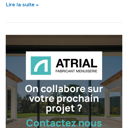
Lire la suite »
Pourquoi
choisir
ATRIAL
pour
vos
menuiseries
?