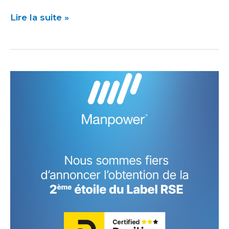
Lire la suite »
Manpower
France
décroche
le
label
Positive
Company
!