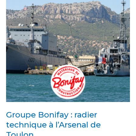
radier
technique
à
l’Arsenal
de
Toulon
Groupe Bonifay : radier
technique à l’Arsenal de
Toulon