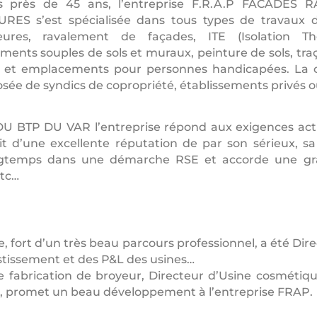
s près de 45 ans, l’entreprise F.R.A.P FACADES
RES s’est spécialisée dans tous types de travaux d
ieures, ravalement de façades, ITE (Isolation Th
ments souples de sols et muraux, peinture de sols, tr
 et emplacements pour personnes handicapées. La cli
ée de syndics de copropriété, établissements privés ou
U BTP DU VAR l’entreprise répond aux exigences act
 d’une excellente réputation de par son sérieux, sa 
gtemps dans une démarche RSE et accorde une gra
etc…
fort d’un très beau parcours professionnel, a été Direc
estissement et des P&L des usines…
 fabrication de broyeur, Directeur d’Usine cosméti
me, promet un beau développement à l’entreprise FRAP.