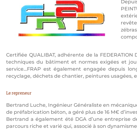
Depui
PEINTU
extér
revête
zébras
compos
Certifiée QUALIBAT, adhérente de la FEDERATION D
techniques du bâtiment et normes exigées et jouit
service…FRAP est également engagée depuis lon
recyclage, déchets de chantier, peintures usagées, 
Le repreneur
Bertrand Luche, Ingénieur Généraliste en mécanique, 
de préfabrication béton, a géré plus de 16 M€ d’inv
Bertrand a également été DGA d’une entreprise de
parcours riche et varié qui, associé à son dynamis