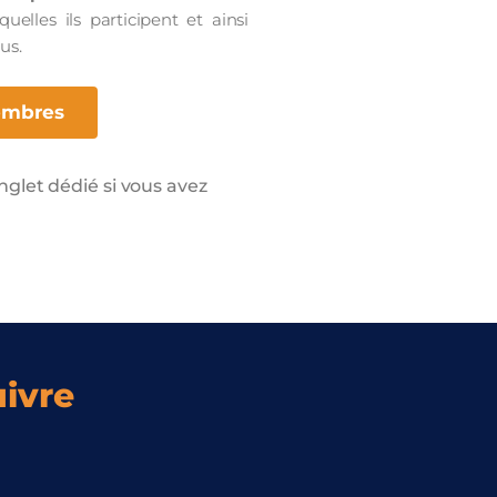
uelles ils participent et ainsi
us.
embres
glet dédié si vous avez
ivre