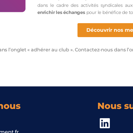
dans le cadre des activités syndicales auxq
enrichir les échanges
pour le bénéfice de to
Découvrir nos m
ns l’onglet « adhérer au club ».
Contactez-nous dans l’on
nous
Nous su
ment.fr