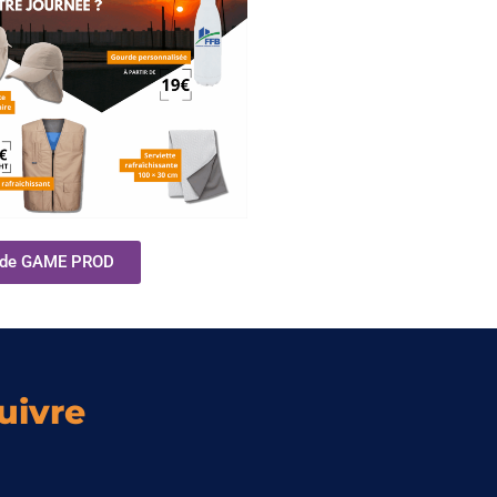
re de GAME PROD
uivre