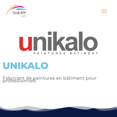
Aller
Men
au
contenu
prin
UNIKALO
Fabricant de peintures en bâtiment pour
professionnels