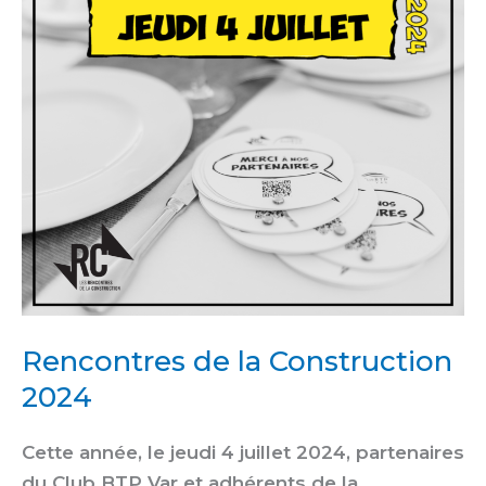
2024
Rencontres de la Construction
2024
Cette année, le jeudi 4 juillet 2024, partenaires
du Club BTP Var et adhérents de la