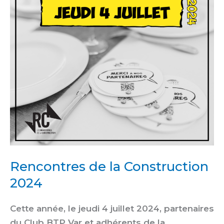
2024
Rencontres de la Construction
2024
Cette année, le jeudi 4 juillet 2024, partenaires
du Club BTP Var et adhérents de la