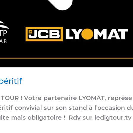
éritif
 TOUR ! Votre partenaire LYOMAT, représ
éritif convivial sur son stand à l’occasion
uite mais obligatoire ! Rdv sur ledigtour.