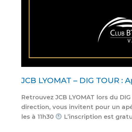
JCB LYOMAT – DIG TOUR : Ap
Retrouvez JCB LYOMAT lors du DIG
direction, vous invitent pour un ap
les à 11h30
L’inscription est grat