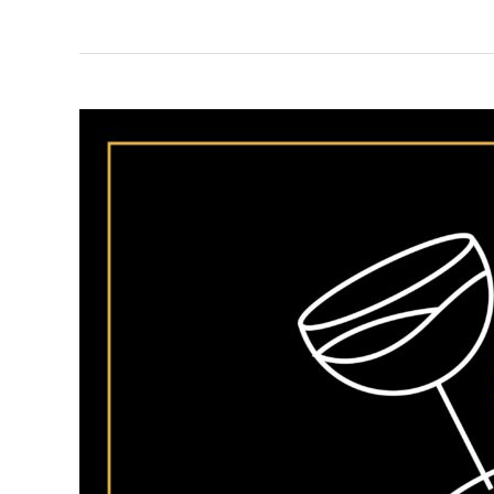
JCB
LYOMAT
–
DIG
TOUR
:
Apéritif