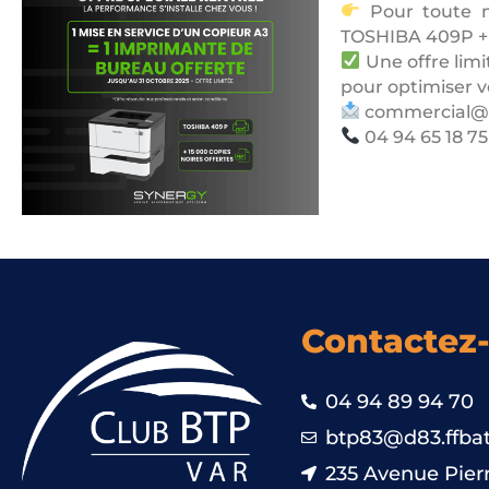
Pour toute m
TOSHIBA 409P + 1
Une offre limi
pour optimiser v
commercial@s
04 94 65 18 75
Contactez
04 94 89 94 70
btp83@d83.ffbat
235 Avenue Pierr