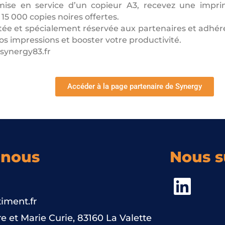
ise en service d’un copieur A3, recevez une impr
5 000 copies noires offertes.
tée et spécialement réservée aux partenaires et adhér
os impressions et booster votre productivité.
ynergy83.fr
Accéder à la page partenaire de Synergy
-nous
Nous s
iment.fr
e et Marie Curie, 83160 La Valette