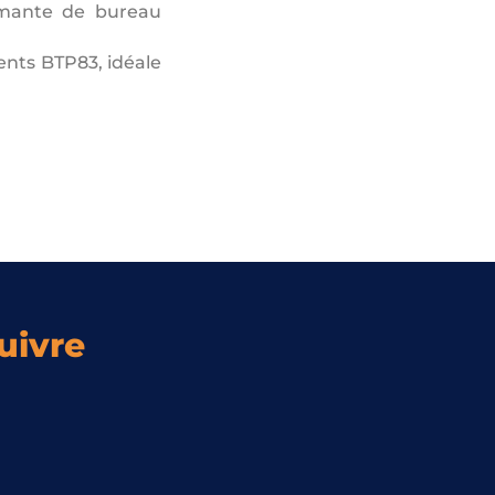
imante de bureau
ents BTP83, idéale
uivre