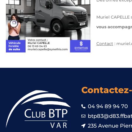
Des offres excep
Muriel CAPELLE s
vous accompagne
Contact
: muriel
Contactez
04 94 89 94 70
btp83@d83.ffbat
235 Avenue Pierr