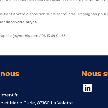
tionnelles pour des véhicules livrables de suite n’attendent qu
e tient à votre disposition sur le secteur de Draguignan pour
r dans votre projet.
.capelle@synethis.com / 06 13 69 04 63
-nous
Nous s
iment.fr
e et Marie Curie, 83160 La Valette