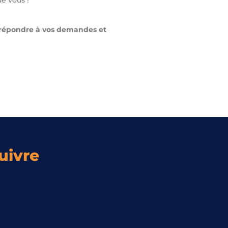
e vous !
répondre à vos demandes et
uivre