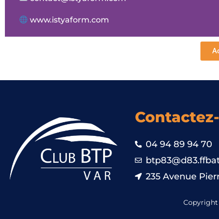
www.istyaform.com
Ac
Contactez
04 94 89 94 70
btp83@d83.ffbat
235 Avenue Pierr
Copyright 