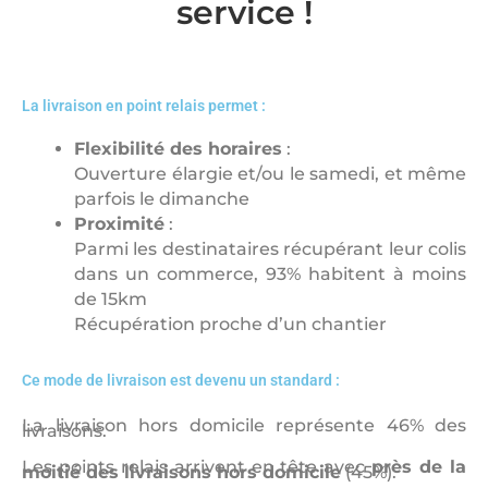
service !
La livraison en point relais permet :
Flexibilité des horaires
:
Ouverture élargie et/ou le samedi, et même
parfois le dimanche
Proximité
:
Parmi les destinataires récupérant leur colis
dans un commerce, 93% habitent à moins
de 15km
Récupération proche d’un chantier
Ce mode de livraison est devenu un standard :
La livraison hors domicile représente 46% des
livraisons.
Les points relais arrivent en tête avec
près de la
moitié des livraisons hors domicile
(45%).