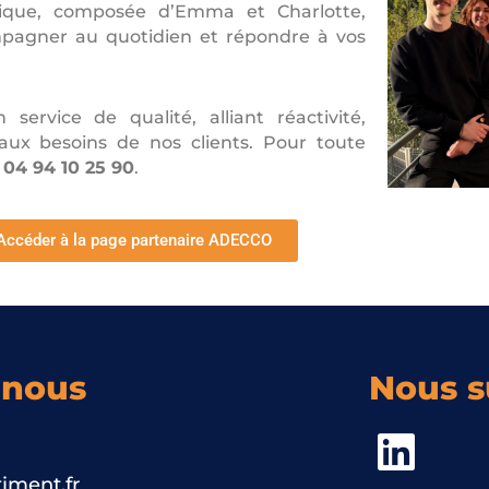
mique, composée d’Emma et Charlotte,
pagner au quotidien et répondre à vos
rvice de qualité, alliant réactivité,
 aux besoins de nos clients. Pour toute
u
04 94 10 25 90
.
Accéder à la page partenaire ADECCO
-nous
Nous s
iment.fr