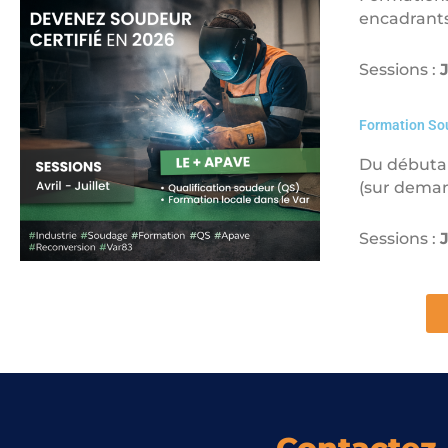
encadrants
Sessions :
J
Formation So
Du débutan
(sur deman
Sessions :