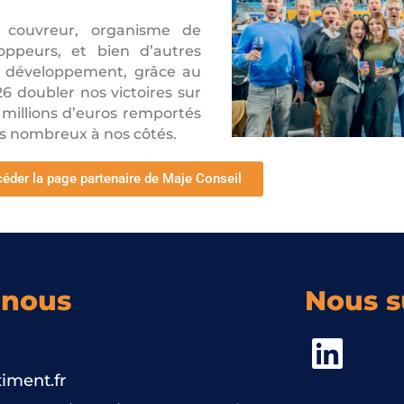
 couvreur, organisme de
oppeurs, et bien d’autres
ur développement, grâce au
6 doubler nos victoires sur
 millions d’euros remportés
us nombreux à nos côtés.
éder la page partenaire de Maje Conseil
-nous
Nous s
iment.fr