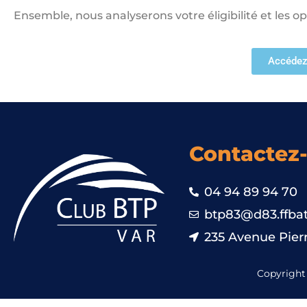
Ensemble, nous analyserons votre éligibilité et les op
Accédez
Contactez
04 94 89 94 70
btp83@d83.ffbat
235 Avenue Pierr
Copyright 