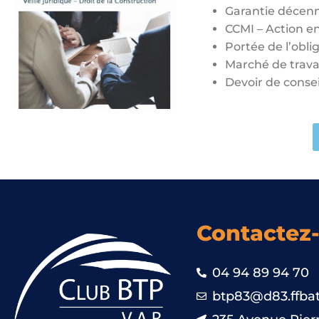
Garantie décenn
CCMI – Action e
Portée de l’obl
Marché de trava
Devoir de consei
Contactez
04 94 89 94 70
btp83@d83.ffbat