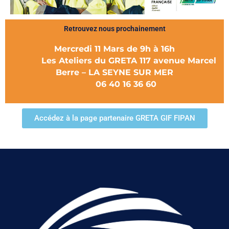
Retrouvez nous prochainement
Mercredi 11 Mars de 9h à 16h
Les Ateliers du GRETA 117 avenue Marcel
Berre – LA SEYNE SUR MER
06 40 16 36 60
Accédez à la page partenaire GRETA GIF FIPAN