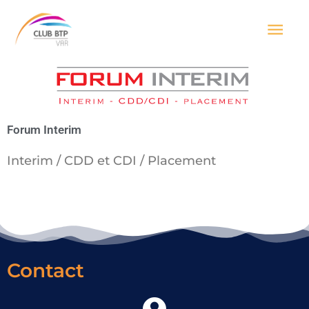
Aller
Men
au
contenu
prin
Forum Interim
Interim / CDD et CDI / Placement
Contact