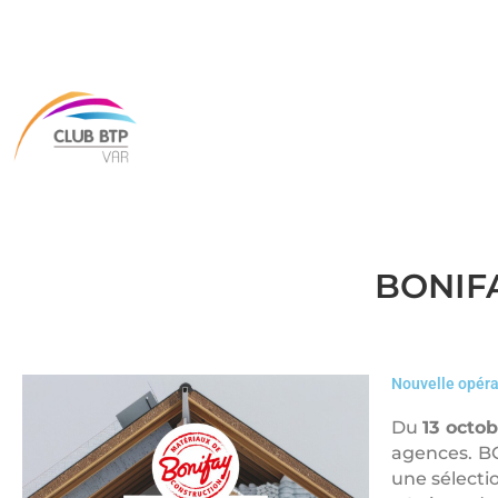
BONIFA
Nouvelle opéra
Du
13 octo
agences. BO
une sélecti