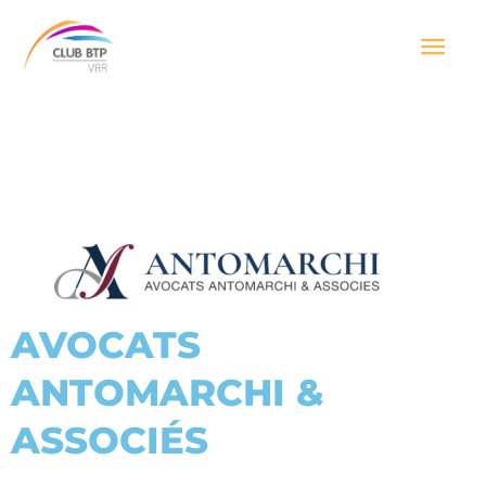
Aller
Men
au
contenu
prin
AVOCATS
ANTOMARCHI &
ASSOCIÉS